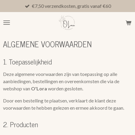
€7,50 verzendkosten, gratis vanaf €60
Ga
direct
naar
de
hoofdinhoud
ALGEMENE VOORWAARDEN
1. Toepasselijkheid
Deze algemene voorwaarden zijn van toepassing op alle
aanbiedingen, bestellingen en overeenkomsten die via de
webshop van
O'Lora
worden gesloten.
Door een bestelling te plaatsen, verklaart de klant deze
voorwaarden te hebben gelezen en ermee akkoord te gaan.
2. Producten