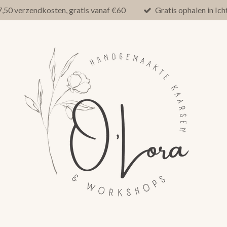
,50 verzendkosten, gratis vanaf €60
Gratis ophalen in Ic